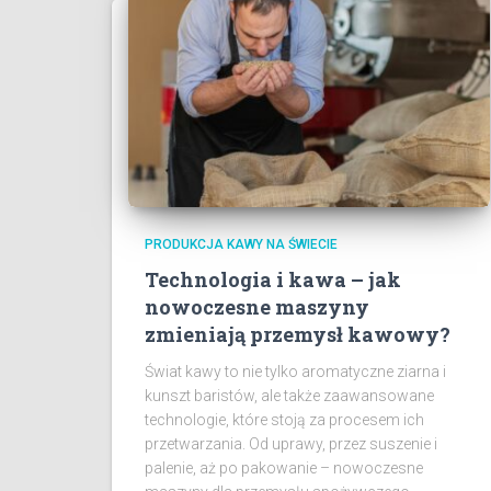
PRODUKCJA KAWY NA ŚWIECIE
Technologia i kawa – jak
nowoczesne maszyny
zmieniają przemysł kawowy?
Świat kawy to nie tylko aromatyczne ziarna i
kunszt baristów, ale także zaawansowane
technologie, które stoją za procesem ich
przetwarzania. Od uprawy, przez suszenie i
palenie, aż po pakowanie – nowoczesne