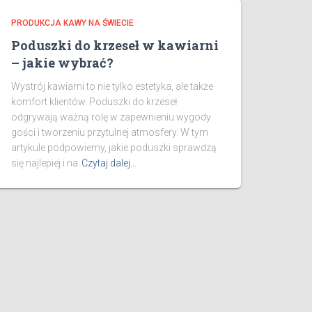
PRODUKCJA KAWY NA ŚWIECIE
Poduszki do krzeseł w kawiarni
– jakie wybrać?
Wystrój kawiarni to nie tylko estetyka, ale także
komfort klientów. Poduszki do krzeseł
odgrywają ważną rolę w zapewnieniu wygody
gości i tworzeniu przytulnej atmosfery. W tym
artykule podpowiemy, jakie poduszki sprawdzą
się najlepiej i na
Czytaj dalej…