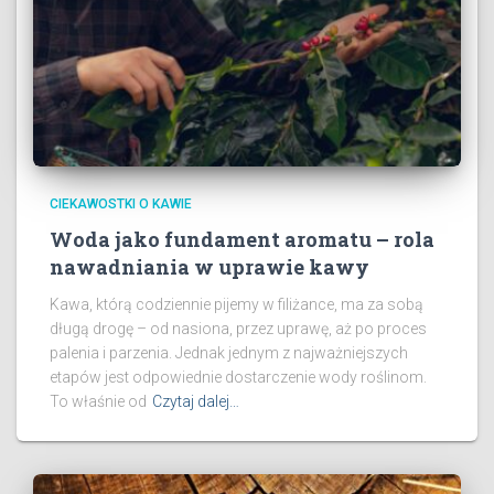
CIEKAWOSTKI O KAWIE
Woda jako fundament aromatu – rola
nawadniania w uprawie kawy
Kawa, którą codziennie pijemy w filiżance, ma za sobą
długą drogę – od nasiona, przez uprawę, aż po proces
palenia i parzenia. Jednak jednym z najważniejszych
etapów jest odpowiednie dostarczenie wody roślinom.
To właśnie od
Czytaj dalej…