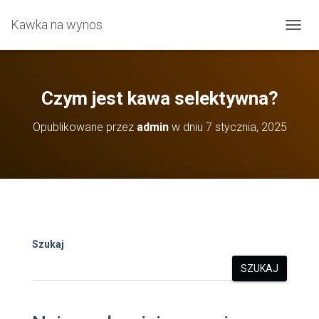
Kawka na wynos
P
R
Z
E
Ł
Czym jest kawa selektywna?
Ą
C
Opublikowane przez
admin
w dniu
7 stycznia, 2025
Z
N
A
W
I
G
A
C
J
Szukaj
Ę
SZUKAJ