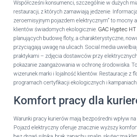
Współcześni konsumenci, szczególnie w dużych mia
restauracji, z których zamawiają jedzenie. Informa
zeroemisyjnym pojazdem elektrycznym” to mocny a
klientów świadomych ekologicznie.
GAC Hyptec HT
planujących budowę floty, a charakterystyczne, nowo
przyciągają uwagę na ulicach. Social media uwielbi
praktykami – zdjęcia dostawców przy elektrycznych 
pokazanie zaangażowania w ochronę środowiska. To
wizerunek marki i lojalność klientów. Restauracje z
programach certyfikacji ekologicznych i kampaniac
Komfort pracy dla kurie
Warunki pracy kurierów mają bezpośredni wpływ na ja
Pojazd elektryczny oferuje znacznie wyższy komfor
bez drgań silnika, brak zapachu spalin, skuteczna k