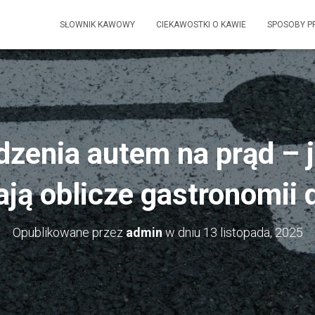
SŁOWNIK KAWOWY
CIEKAWOSTKI O KAWIE
SPOSOBY P
zenia autem na prąd – j
ją oblicze gastronomii 
Opublikowane przez
admin
w dniu
13 listopada, 2025