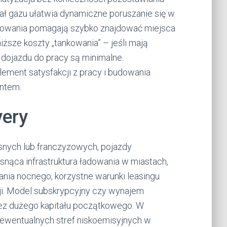
ał gazu ułatwia dynamiczne poruszanie się w
kowania pomagają szybko znajdować miejsca
ższe koszty „tankowania” – jeśli mają
dojazdu do pracy są minimalne.
ement satysfakcji z pracy i budowania
entem.
very
asnych lub franczyzowych, pojazdy
snąca infrastruktura ładowania w miastach,
wania nocnego, korzystne warunki leasingu
ji. Model subskrypcyjny czy wynajem
ez dużego kapitału początkowego. W
 ewentualnych stref niskoemisyjnych w