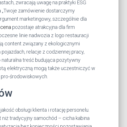
stach, zwracają uwagę na praktyki ESG
cja „Twoje zamówienie dostarczymy
rgument marketingowy, szczególnie dla
 cena
pozostaje atrakcyjna dla firm
czesne linie nadwozia z logo restauracji
ają content związany z ekologicznymi
pojazdach, relacje z codziennej pracy,
 naturalna treść budująca pozytywny
 flotą elektryczną mogą także uczestniczyć w
h pro-środowiskowych.
rów
kość obsługi klienta i rotację personelu.
t niż tradycyjny samochód – cicha kabina
limatyzacja bez konieczności pozostawiania