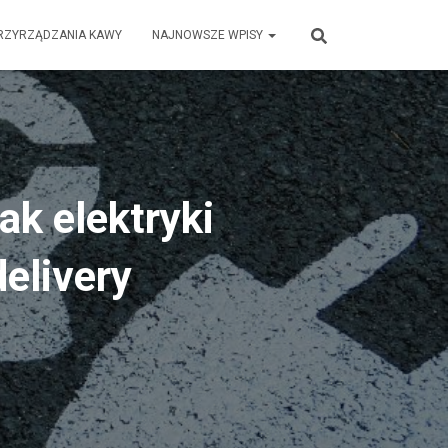
RZYRZĄDZANIA KAWY
NAJNOWSZE WPISY
ak elektryki
delivery