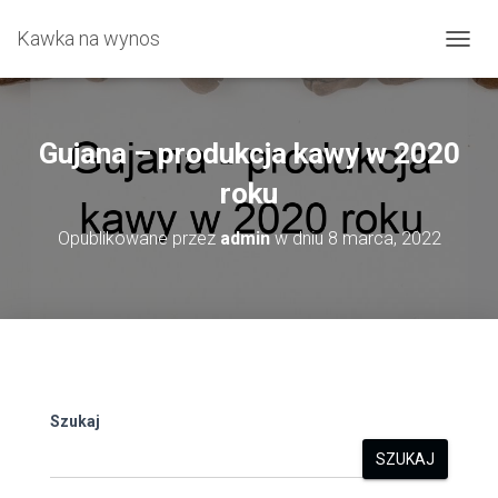
Kawka na wynos
P
R
Z
E
Ł
Gujana – produkcja kawy w 2020
Ą
C
roku
Z
N
Opublikowane przez
admin
w dniu
8 marca, 2022
A
W
I
G
A
C
J
Ę
Szukaj
SZUKAJ