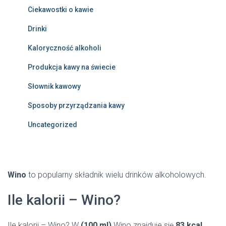
Ciekawostki o kawie
Drinki
Kaloryczność alkoholi
Produkcja kawy na świecie
Słownik kawowy
Sposoby przyrządzania kawy
Uncategorized
Wino
to popularny składnik wielu drinków alkoholowych.
Ile kalorii – Wino?
Ile kalorii – Wino? W
(100 ml)
Wino znajduje się
83 kcal
.