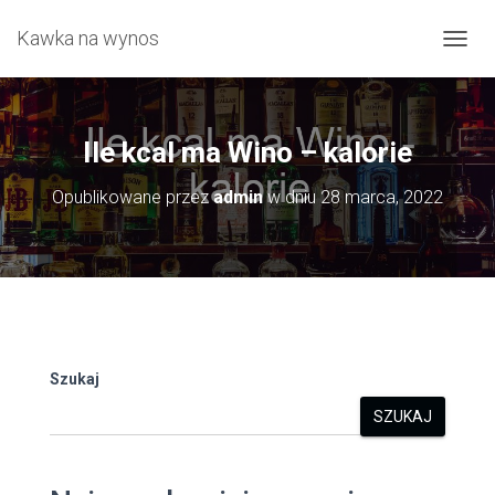
Kawka na wynos
P
R
Z
E
Ł
Ile kcal ma Wino – kalorie
Ą
C
Opublikowane przez
admin
w dniu
28 marca, 2022
Z
N
A
W
I
G
A
C
J
Szukaj
Ę
SZUKAJ