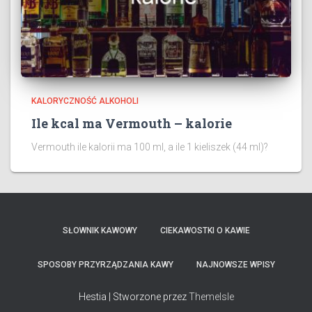
KALORYCZNOŚĆ ALKOHOLI
Ile kcal ma Vermouth – kalorie
Vermouth ile kalorii ma 100 ml, a ile 1 kieliszek (44 ml)?
SŁOWNIK KAWOWY
CIEKAWOSTKI O KAWIE
SPOSOBY PRZYRZĄDZANIA KAWY
NAJNOWSZE WPISY
Hestia | Stworzone przez
ThemeIsle