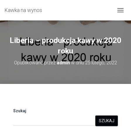
Kawka na wynos
P
R
Z
E
Ł
Liberia – produkcja kawy w 2020
Ą
C
roku
Z
N
Opublikowane przez
admin
w dniu
25 lutego, 2022
A
W
I
G
A
C
J
Ę
Szukaj
SZUKAJ