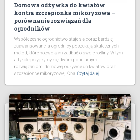
Domowa odżywka do kwiatów
kontra szczepionka mikoryzowa –
porównanie rozwiązań dla
ogrodników
Współczesne ogrodnictwo staje się coraz bardziej
zaawansowane, a ogrodnicy poszukują skutecznych
metod, które pozwolą im zadbać o swoje rośliny. W tym
artykule przyjrzymy się dwóm popularnym
rozwiązaniom: domowej odżywce do kwiatów oraz
szczepionce mikoryzowej. Oba
Czytaj dalej…