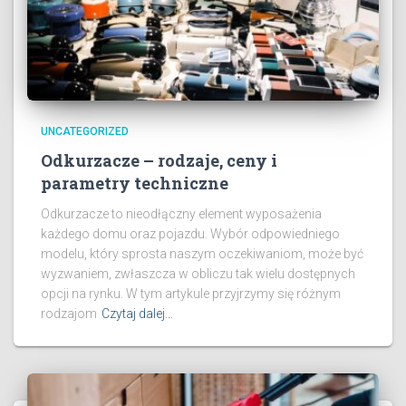
UNCATEGORIZED
Odkurzacze – rodzaje, ceny i
parametry techniczne
Odkurzacze to nieodłączny element wyposażenia
każdego domu oraz pojazdu. Wybór odpowiedniego
modelu, który sprosta naszym oczekiwaniom, może być
wyzwaniem, zwłaszcza w obliczu tak wielu dostępnych
opcji na rynku. W tym artykule przyjrzymy się różnym
rodzajom
Czytaj dalej…