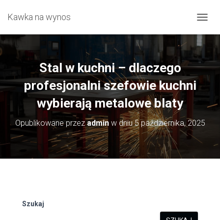
Kawka na wynos
P
R
Z
E
Ł
Stal w kuchni – dlaczego
Ą
C
profesjonalni szefowie kuchni
Z
wybierają metalowe blaty
N
A
W
Opublikowane przez
admin
w dniu
5 października, 2025
I
G
A
C
J
Ę
Szukaj