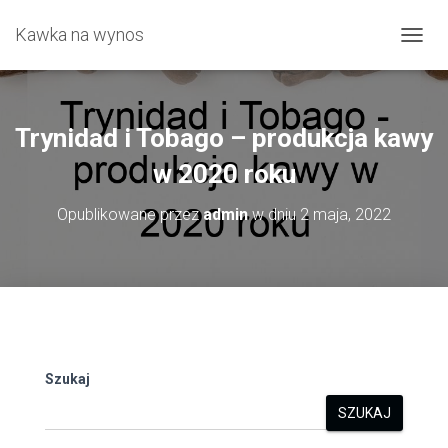
Kawka na wynos
P
R
Z
E
Ł
Trynidad i Tobago – produkcja kawy
Ą
C
w 2020 roku
Z
N
Opublikowane przez
admin
w dniu
2 maja, 2022
A
W
I
G
A
C
J
Ę
Szukaj
SZUKAJ