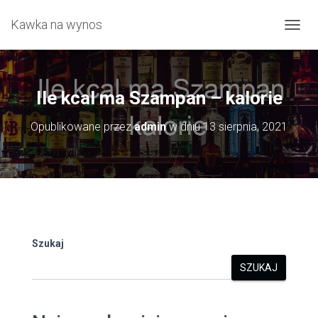
Kawka na wynos
P
R
Z
E
Ł
Ile kcal ma Szampan – kalorie
Ą
C
Opublikowane przez
admin
w dniu
13 sierpnia, 2021
Z
N
A
W
I
G
A
C
J
Szukaj
Ę
SZUKAJ