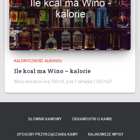
KALORYCZNOŚĆ ALKOHOLI
Ile kcal ma Wino – kalorie
Wino ile kalorii ma 100 ml, a ile 1 lampka (150 ml)?
SŁOWNIK KAWOWY
CIEKAWOSTKI O KAWIE
SPOSOBY PRZYRZĄDZANIA KAWY
NAJNOWSZE WPISY