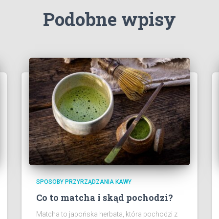
Podobne wpisy
SPOSOBY PRZYRZĄDZANIA KAWY
Co to matcha i skąd pochodzi?
Matcha to japońska herbata, która pochodzi z