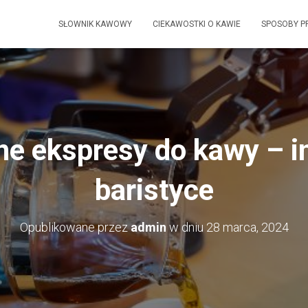
SŁOWNIK KAWOWY
CIEKAWOSTKI O KAWIE
SPOSOBY P
e ekspresy do kawy – i
baristyce
Opublikowane przez
admin
w dniu
28 marca, 2024