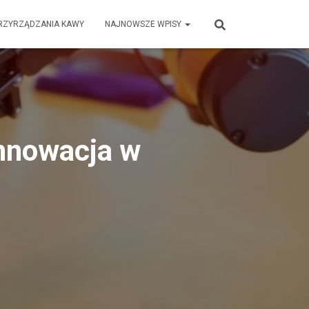
RZYRZĄDZANIA KAWY
NAJNOWSZE WPISY
nnowacja w