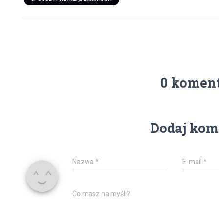
0 komen
Dodaj kom
Nazwa
*
E-mail
*
Co masz na myśli?