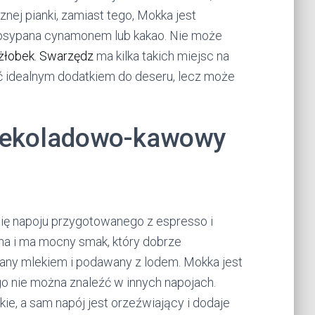
nej pianki, zamiast tego, Mokka jest
posypana cynamonem lub kakao. Nie może
żłobek. Swarzędz
ma kilka takich miejsc na
yć idealnym dodatkiem do deseru, lecz może
czekoladowo-kawowy
ę napoju przygotowanego z espresso i
na i ma mocny smak, który dobrze
iany mlekiem i podawany z lodem. Mokka jest
o nie można znaleźć w innych napojach.
ie, a sam napój jest orzeźwiający i dodaje