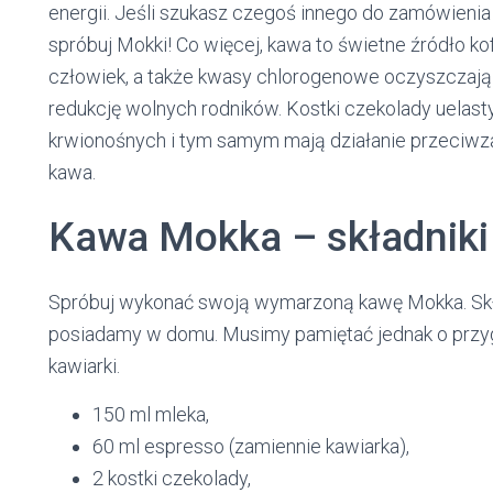
energii. Jeśli szukasz czegoś innego do zamówienia
spróbuj Mokki! Co więcej, kawa to świetne źródło ko
człowiek, a także kwasy chlorogenowe oczyszczają 
redukcję wolnych rodników. Kostki czekolady uelast
krwionośnych i tym samym mają działanie przeciwza
kawa.
Kawa Mokka – składniki
Spróbuj wykonać swoją wymarzoną kawę Mokka. Skła
posiadamy w domu. Musimy pamiętać jednak o przyg
kawiarki.
150 ml mleka,
60 ml espresso (zamiennie kawiarka),
2 kostki czekolady,