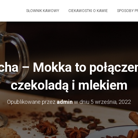
SŁOWNIK KAWOWY
CIEKAWOSTKI O KAWIE
SPOSOBY P
ha – Mokka to połączen
czekoladą i mlekiem
Opublikowane przez
admin
w dniu
5 września, 2022