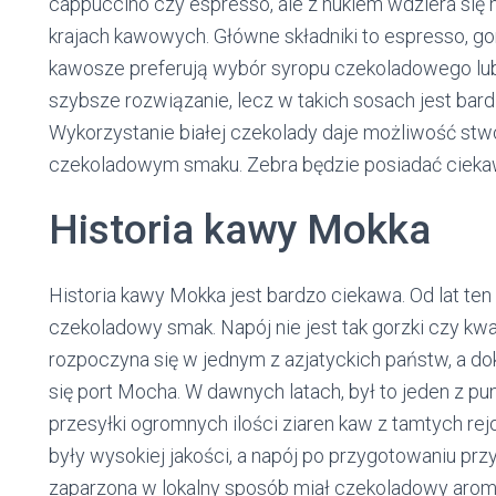
cappuccino czy espresso, ale z hukiem wdziera się na
krajach kawowych. Główne składniki to espresso, go
kawosze preferują wybór syropu czekoladowego lub
szybsze rozwiązanie, lecz w takich sosach jest bar
Wykorzystanie białej czekolady daje możliwość st
czekoladowym smaku. Zebra będzie posiadać cieka
Historia kawy Mokka
Historia kawy Mokka jest bardzo ciekawa. Od lat te
czekoladowy smak. Napój nie jest tak gorzki czy kwa
rozpoczyna się w jednym z azjatyckich państw, a do
się port Mocha. W dawnych latach, był to jeden z pu
przesyłki ogromnych ilości ziaren kaw z tamtych rejo
były wysokiej jakości, a napój po przygotowaniu pr
zaparzona w lokalny sposób miał czekoladowy aromat