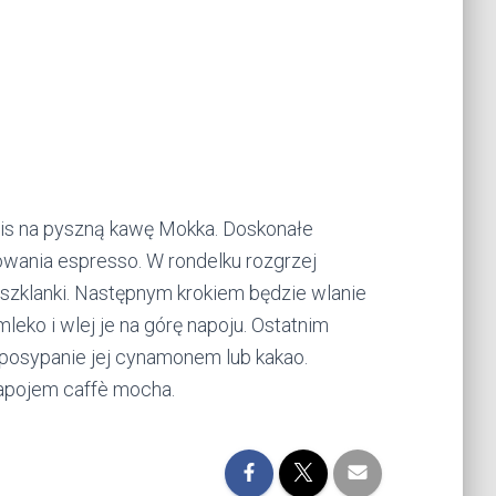
epis na pyszną kawę Mokka. Doskonałe
wania espresso. W rondelku rozgrzej
j szklanki. Następnym krokiem będzie wlanie
eko i wlej je na górę napoju. Ostatnim
posypanie jej cynamonem lub kakao.
napojem caffè mocha.