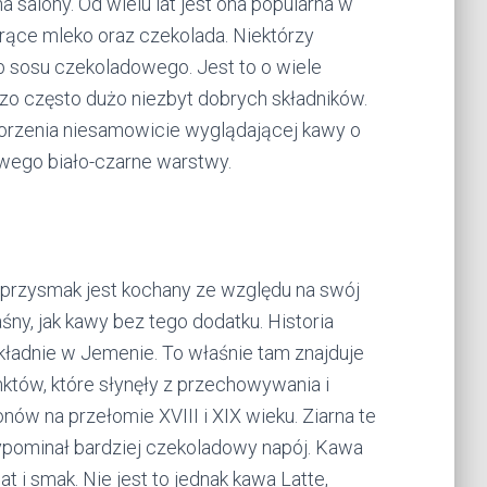
 salony. Od wielu lat jest ona popularna w
rące mleko oraz czekolada. Niektórzy
 sosu czekoladowego. Jest to o wiele
dzo często dużo niezbyt dobrych składników.
worzenia niesamowicie wyglądającej kawy o
wego biało-czarne warstwy.
n przysmak jest kochany ze względu na swój
śny, jak kawy bez tego dodatku. Historia
kładnie w Jemenie. To właśnie tam znajduje
nktów, które słynęły z przechowywania i
nów na przełomie XVIII i XIX wieku. Ziarna te
zypominał bardziej czekoladowy napój. Kawa
 i smak. Nie jest to jednak kawa Latte,